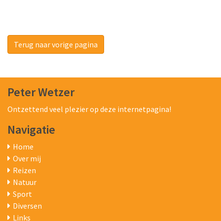
Terug naar vorige pagina
Peter Wetzer
Ontzettend veel plezier op deze internetpagina!
Navigatie
Home
Over mij
Reizen
Natuur
Sport
Diversen
Links