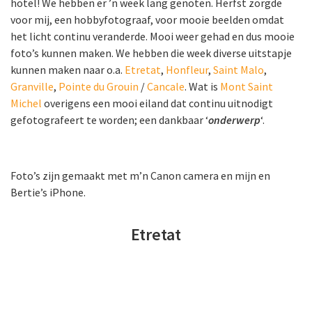
hotel! We hebben er ’n week lang genoten. Herfst zorgde
voor mij, een hobbyfotograaf, voor mooie beelden omdat
het licht continu veranderde. Mooi weer gehad en dus mooie
foto’s kunnen maken. We hebben die week diverse uitstapje
kunnen maken naar o.a.
Etretat
,
Honfleur
,
Saint Malo
,
Granville
,
Pointe du Grouin
/
Cancale
. Wat is
Mont Saint
Michel
overigens een mooi eiland dat continu uitnodigt
gefotografeert te worden; een dankbaar ‘
onderwerp
‘.
Foto’s zijn gemaakt met m’n Canon camera en mijn en
Bertie’s iPhone.
Etretat