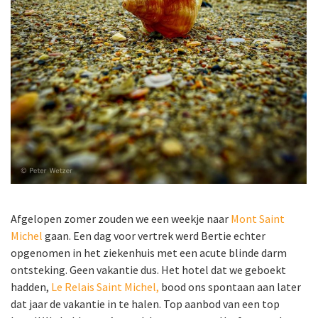
Afgelopen zomer zouden we een weekje naar
Mont Saint
Michel
gaan. Een dag voor vertrek werd Bertie echter
opgenomen in het ziekenhuis met een acute blinde darm
ontsteking. Geen vakantie dus. Het hotel dat we geboekt
hadden,
Le Relais Saint Michel,
bood ons spontaan aan later
dat jaar de vakantie in te halen. Top aanbod van een top