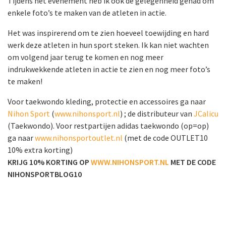
Tijdens het evenement heb ik ook de gelegenheid gehad om
enkele foto’s te maken van de atleten in actie.
Het was inspirerend om te zien hoeveel toewijding en hard
werk deze atleten in hun sport steken. Ik kan niet wachten
om volgend jaar terug te komen en nog meer
indrukwekkende atleten in actie te zien en nog meer foto’s
te maken!
Voor taekwondo kleding, protectie en accessoires ga naar
Nihon Sport
(
www.nihonsport.nl
) ; de distributeur van
JCalicu
(Taekwondo). Voor restpartijen adidas taekwondo (op=op)
ga naar
www.nihonsportoutlet.nl
(met de code OUTLET10
10% extra korting)
KRIJG 10% KORTING OP
WWW.NIHONSPORT.NL
MET DE CODE
NIHONSPORTBLOG10