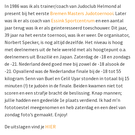
In 1986 was ik als trainer/coach van Judoclub Helmond al
present bij het eerste
Bremen Masters Judotoernooi
. Later
was ik er als coach van
Essink Sportcentrum
en een aantal
jaar terug was ik er als geïnteresseerd toeschouwer. Dit jaar,
39 jaar na het eerste toernooi, was ik er weer. De organisator,
Norbert Specker, is nog altijd dezelfde. Het niveau is hoog
met deelnemers uit de hele wereld met als hoogtepunt o.a.
deelnemers uit Brazilië en Japan. Zaterdag de -18 en zondags
de -21. Nederland deed goed mee bij zowel de -18 alsook de
-21. Opvallend was de Nederlandse finale bij de -18 tot 55
kilogram. Senn van Buel en Celil Uyar stonden in totaal bij 15
minuten (!) te judoën in de finale. Beiden kwamen niet tot
scoren en een strafje bracht de beslissing. Knap mannen;
jullie hadden een gedeelde 1e plaats verdiend. Ik had m’n
fototoestel meegenomen en heb zaterdag en een deel van
zondag foto’s gemaakt. Enjoy!
De uitslagen vind je
HIER