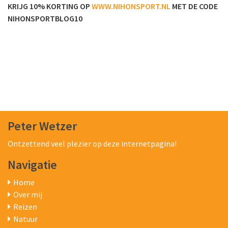
KRIJG 10% KORTING OP
WWW.NIHONSPORT.NL
MET DE CODE
NIHONSPORTBLOG10
Peter Wetzer
Ontzettend veel plezier op deze internetpagina!
Navigatie
Home
Over mij
Reizen
Natuur