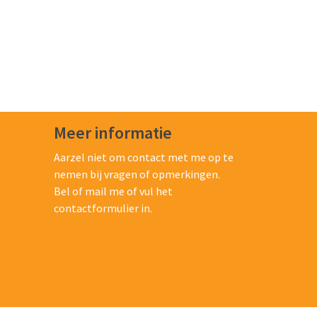
Meer informatie
Aarzel niet om contact met me op te
nemen bij vragen of opmerkingen.
Bel of mail me of vul het
contactformulier in.