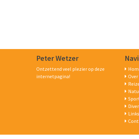
Peter Wetzer
Navi
Ontzettend veel plezier op deze
Hom
internetpagina!
Over
Reiz
Natu
Spor
Dive
Link
Cont