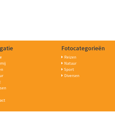
gatie
Fotocategorieën
e
Reizen
 mij
Natuur
en
Sport
ur
Diversen
t
rsen
s
act