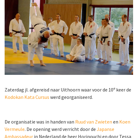
e
Zaterdag jl. afgereisd naar Uithoorn waar voor de 10
keer de
Kodokan Kata Cursus
werd georganiseerd.
De organisatie was in handen van
Ruud van Zwieten
en
Koen
Vermeule
. De opening werd verricht door de
Japanse
Ambassadeur
in Nederland de heer Horinouchi en door Tessa