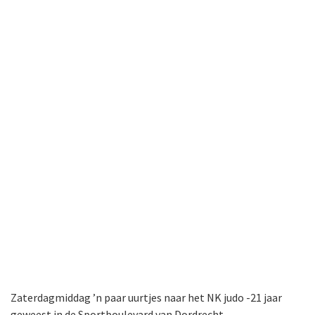
Zaterdagmiddag ’n paar uurtjes naar het NK judo -21 jaar
geweest in de Sportboulevard van Dordrecht.