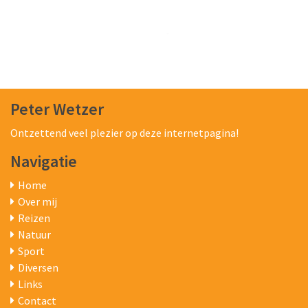
Peter Wetzer
Ontzettend veel plezier op deze internetpagina!
Navigatie
Home
Over mij
Reizen
Natuur
Sport
Diversen
Links
Contact