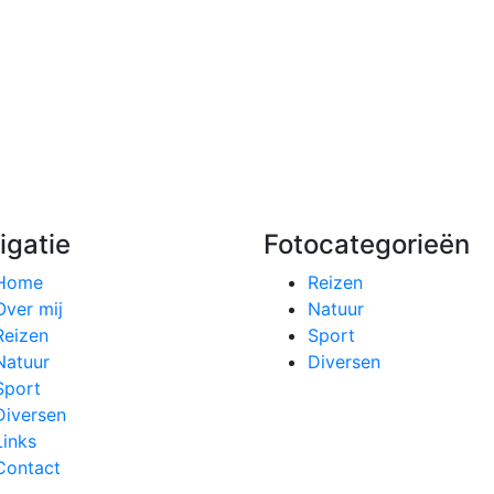
igatie
Fotocategorieën
Home
Reizen
Over mij
Natuur
Reizen
Sport
Natuur
Diversen
Sport
Diversen
Links
Contact