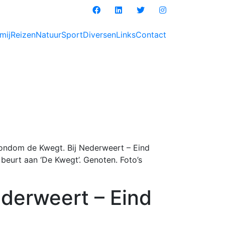
mij
Reizen
Natuur
Sport
Diversen
Links
Contact
ndom de Kwegt. Bij Nederweert – Eind
eurt aan ‘De Kwegt’. Genoten. Foto’s
derweert – Eind