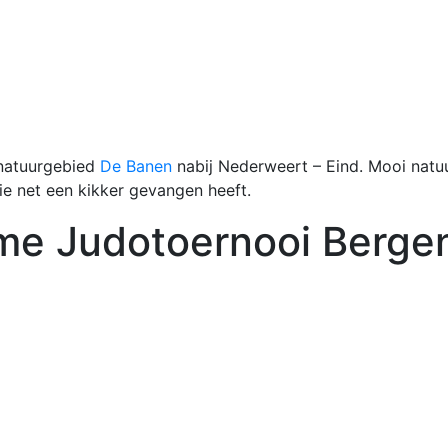
 natuurgebied
De Banen
nabij Nederweert – Eind. Mooi natu
ie net een kikker gevangen heeft.
e Judotoernooi Bergen