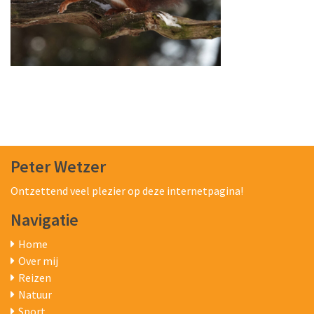
Peter Wetzer
Ontzettend veel plezier op deze internetpagina!
Navigatie
Home
Over mij
Reizen
Natuur
Sport