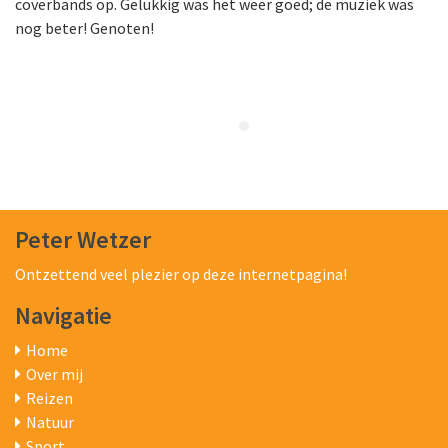
coverbands op. Gelukkig was het weer goed; de muziek was
nog beter! Genoten!
Peter Wetzer
Ontzettend veel plezier op deze internetpagina!
Navigatie
Home
Over mij
Reizen
Natuur
Sport