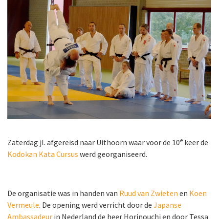
e
Zaterdag jl. afgereisd naar Uithoorn waar voor de 10
keer de
Kodokan Kata Cursus
werd georganiseerd.
De organisatie was in handen van
Ruud van Zwieten
en
Koen
Vermeule
. De opening werd verricht door de
Japanse
Ambassadeur
in Nederland de heer Horinouchi en door Tessa