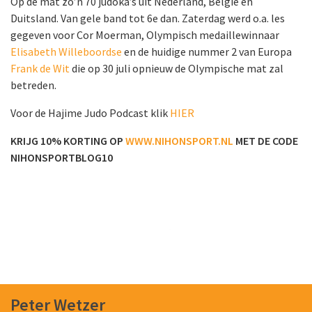
Op de mat zo’n 70 judoka’s uit Nederland, België en
Duitsland. Van gele band tot 6e dan. Zaterdag werd o.a. les
gegeven voor Cor Moerman, Olympisch medaillewinnaar
Elisabeth Willeboordse
en de huidige nummer 2 van Europa
Frank de Wit
die op 30 juli opnieuw de Olympische mat zal
betreden.
Voor de Hajime Judo Podcast klik
HIER
KRIJG 10% KORTING OP
WWW.NIHONSPORT.NL
MET DE CODE
NIHONSPORTBLOG10
Peter Wetzer