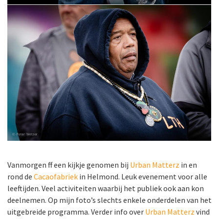
Vanmorgen ff een kijkje genomen bij
Urban Matterz
in en
rond de
Cacaofabriek
in Helmond. Leuk evenement voor alle
leeftijden. Veel activiteiten waarbij het publiek ook aan kon
deelnemen. Op mijn foto’s slechts enkele onderdelen van het
uitgebreide programma. Verder info over
Urban Matterz
vind