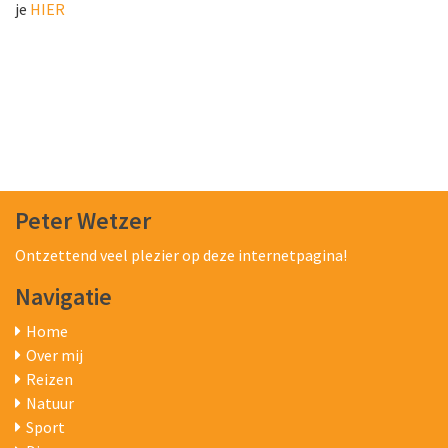
je
HIER
Peter Wetzer
Ontzettend veel plezier op deze internetpagina!
Navigatie
Home
Over mij
Reizen
Natuur
Sport